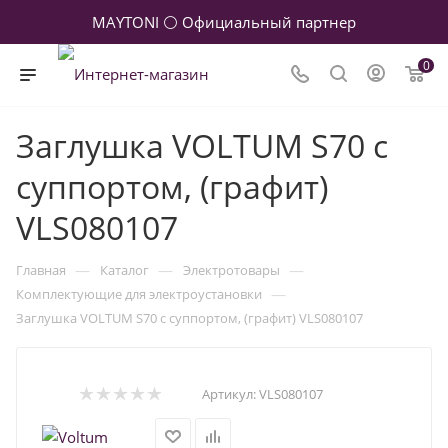
MAYTONI ⚪ Официальный партнер
0
Заглушка VOLTUM S70 с
суппортом, (графит)
VLS080107
—
—
—
Главная
Каталог
Электротовары
—
Комплектующие для электроустановки
Заглушка VOLTUM S70 с суппортом, (графит) VLS080107
Артикул:
VLS080107