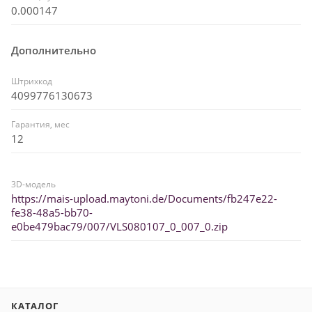
0.000147
Дополнительно
Штрихкод
4099776130673
Гарантия, мес
12
3D-модель
https://mais-upload.maytoni.de/Documents/fb247e22-
fe38-48a5-bb70-
e0be479bac79/007/VLS080107_0_007_0.zip
КАТАЛОГ