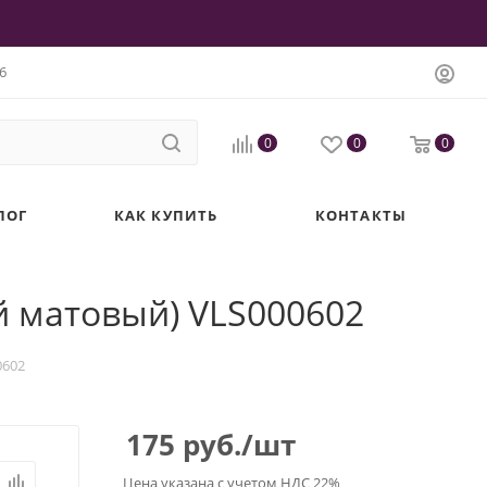
6
0
0
0
ЛОГ
КАК КУПИТЬ
КОНТАКТЫ
й матовый) VLS000602
0602
175
руб.
/шт
Цена указана с учетом НДС 22%