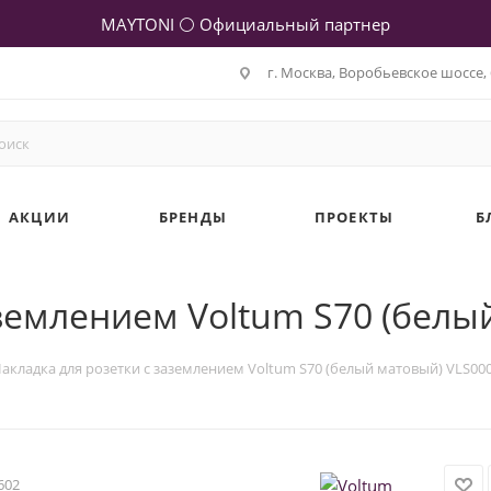
MAYTONI ⚪ Официальный партнер
г. Москва, Воробьевское шоссе, 
АКЦИИ
БРЕНДЫ
ПРОЕКТЫ
Б
аземлением Voltum S70 (белы
акладка для розетки с заземлением Voltum S70 (белый матовый) VLS00
602