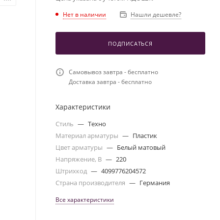
Нет в наличии
Нашли дешевле?
ПОДПИСАТЬСЯ
Самовывоз завтра - бесплатно
Доставка завтра - бесплатно
Характеристики
Стиль
—
Техно
Материал арматуры
—
Пластик
Цвет арматуры
—
Белый матовый
Напряжение, В
—
220
Штрихкод
—
4099776204572
Страна производителя
—
Германия
Все характеристики