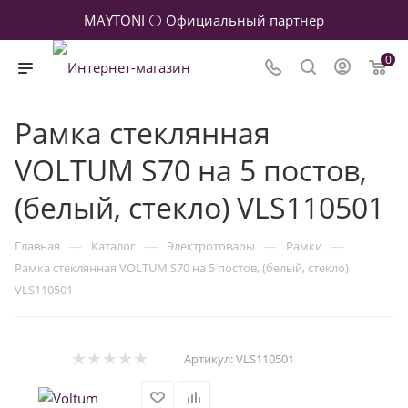
MAYTONI ⚪ Официальный партнер
0
Рамка стеклянная
VOLTUM S70 на 5 постов,
(белый, стекло) VLS110501
—
—
—
—
Главная
Каталог
Электротовары
Рамки
Рамка стеклянная VOLTUM S70 на 5 постов, (белый, стекло)
VLS110501
Артикул:
VLS110501