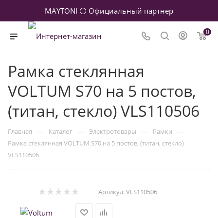
MAYTONI ⚪ Официальный партнер
0
Рамка стеклянная
VOLTUM S70 на 5 постов,
(титан, стекло) VLS110506
—
—
—
—
Главная
Каталог
Электротовары
Рамки
Рамка стеклянная VOLTUM S70 на 5 постов, (титан, стекло)
VLS110506
Артикул:
VLS110506