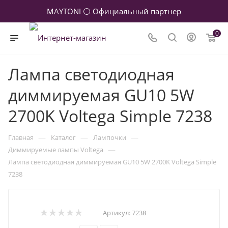
MAYTONI ⚪ Официальный партнер
0
Лампа светодиодная
диммируемая GU10 5W
2700K Voltega Simple 7238
—
—
—
Главная
Каталог
Лампочки
—
Диммируемые лампы Voltega
Лампа светодиодная диммируемая GU10 5W 2700K Voltega Simple
7238
Артикул:
7238