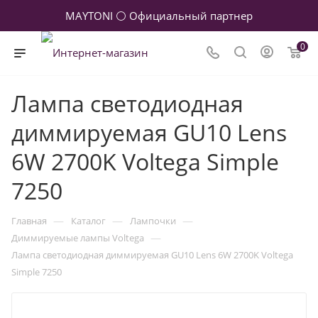
MAYTONI ⚪ Официальный партнер
0
Лампа светодиодная
диммируемая GU10 Lens
6W 2700K Voltega Simple
7250
—
—
—
Главная
Каталог
Лампочки
—
Диммируемые лампы Voltega
Лампа светодиодная диммируемая GU10 Lens 6W 2700K Voltega
Simple 7250