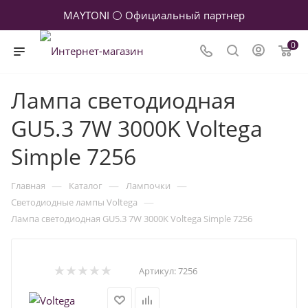
MAYTONI ⚪ Официальный партнер
0
Лампа светодиодная
GU5.3 7W 3000K Voltega
Simple 7256
—
—
—
Главная
Каталог
Лампочки
—
Светодиодные лампы Voltega
Лампа светодиодная GU5.3 7W 3000K Voltega Simple 7256
Артикул:
7256