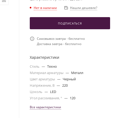
Нет в наличии
Нашли дешевле?
ПОДПИСАТЬСЯ
Самовывоз завтра - бесплатно
Доставка завтра - бесплатно
Характеристики
Стиль
—
Техно
Материал арматуры
—
Металл
Цвет арматуры
—
Черный
Напряжение, В
—
220
Цоколь
—
LED
Угол рассеивания, °
—
120
Все характеристики