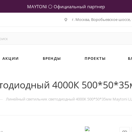
MAYTONI ⚪ Официальный партнер
г. Москва, Воробьевское шоссе, 
АКЦИИ
БРЕНДЫ
ПРОЕКТЫ
Б
тодиодный 4000К 500*50*35м
—
Линейный светильник светодиодный 4000К 500*50*35мм Maytoni L