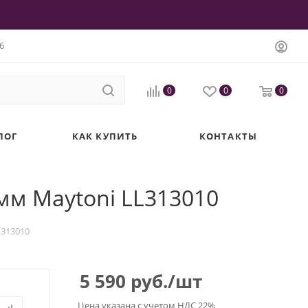
6
0
0
0
ЛОГ
КАК КУПИТЬ
КОНТАКТЫ
м Maytoni LL313010
L313010
5 590
руб.
/шт
Цена указана с учетом НДС 22%