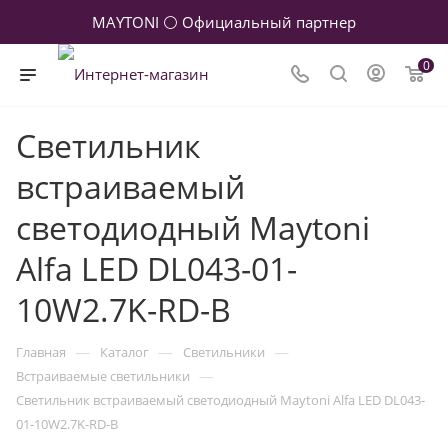
MAYTONI ⚪ Официальный партнер
0
Светильник
встраиваемый
светодиодный Maytoni
Alfa LED DL043-01-
10W2.7K-RD-B
—
—
—
Главная
Каталог
Светильники
—
Встраиваемые светильники
Светильник встраиваемый светодиодный Maytoni Alfa LED DL043-
01-10W2.7K-RD-B