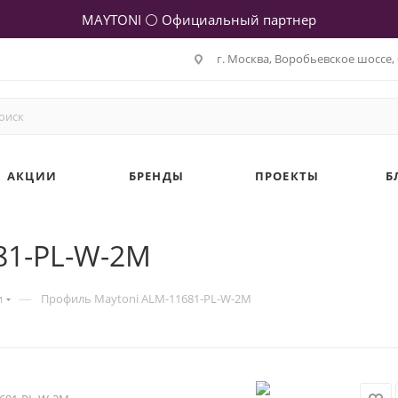
MAYTONI ⚪ Официальный партнер
г. Москва, Воробьевское шоссе, 
АКЦИИ
БРЕНДЫ
ПРОЕКТЫ
Б
81-PL-W-2M
—
и
Профиль Maytoni ALM-11681-PL-W-2M