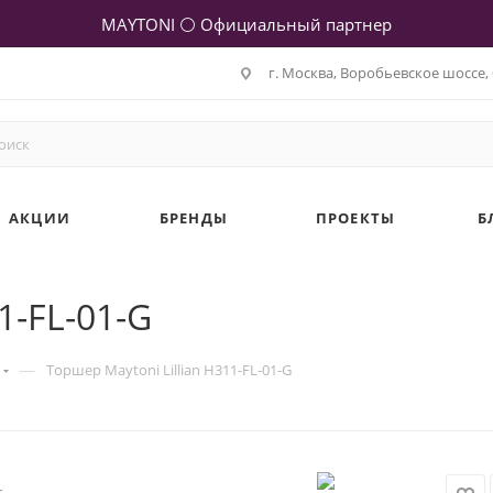
MAYTONI ⚪ Официальный партнер
г. Москва, Воробьевское шоссе, 
АКЦИИ
БРЕНДЫ
ПРОЕКТЫ
Б
1-FL-01-G
—
Торшер Maytoni Lillian H311-FL-01-G