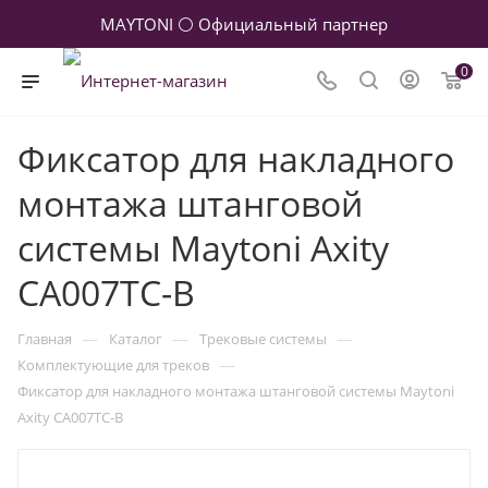
MAYTONI ⚪ Официальный партнер
0
Фиксатор для накладного
монтажа штанговой
системы Maytoni Axity
CA007TC-B
—
—
—
Главная
Каталог
Трековые системы
—
Комплектующие для треков
Фиксатор для накладного монтажа штанговой системы Maytoni
Axity CA007TC-B