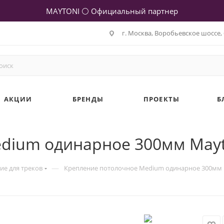
MAYTONI ⚪ Официальный партнер
г. Москва, Воробьевское шоссе, 
АКЦИИ
БРЕНДЫ
ПРОЕКТЫ
Б
ium одинарное 300мм Mayton
—
е для треков
Крепление потолочное Medium одинарное 300мм Ma