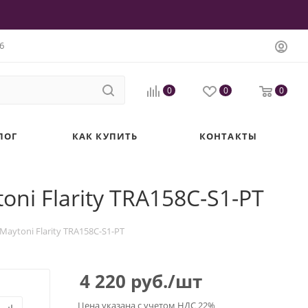
6
0
0
0
ЛОГ
КАК КУПИТЬ
КОНТАКТЫ
i Flarity TRA158C-S1-PT
ytoni Flarity TRA158C-S1-PT
4 220
руб.
/шт
Цена указана с учетом НДС 22%