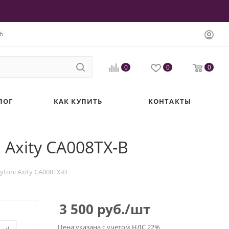
6
0
0
0
ЛОГ
КАК КУПИТЬ
КОНТАКТЫ
Axity CA008TX-B
toni Axity CA008TX-B
3 500
руб.
/шт
Цена указана с учетом НДС 22%