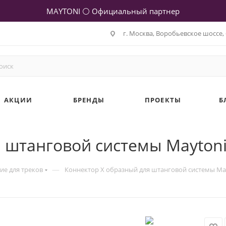
MAYTONI ⚪ Официальный партнер
г. Москва, Воробьевское шоссе, 
АКЦИИ
БРЕНДЫ
ПРОЕКТЫ
Б
 штанговой системы Maytoni 
—
е для треков
Коннектор X образный для штанговой системы May