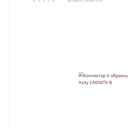
Артикул:
CA008TX-B