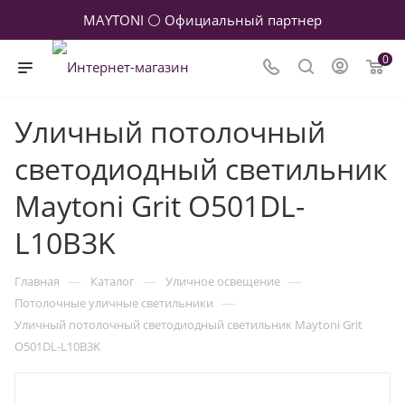
MAYTONI ⚪ Официальный партнер
0
Уличный потолочный
светодиодный светильник
Maytoni Grit O501DL-
L10B3K
—
—
—
Главная
Каталог
Уличное освещение
—
Потолочные уличные светильники
Уличный потолочный светодиодный светильник Maytoni Grit
O501DL-L10B3K