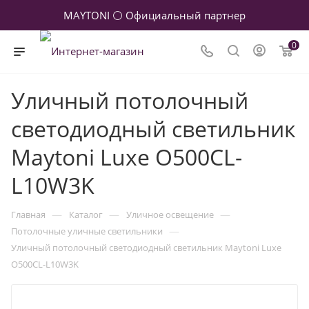
MAYTONI ⚪ Официальный партнер
0
Уличный потолочный
светодиодный светильник
Maytoni Luxe O500CL-
L10W3K
—
—
—
Главная
Каталог
Уличное освещение
—
Потолочные уличные светильники
Уличный потолочный светодиодный светильник Maytoni Luxe
O500CL-L10W3K