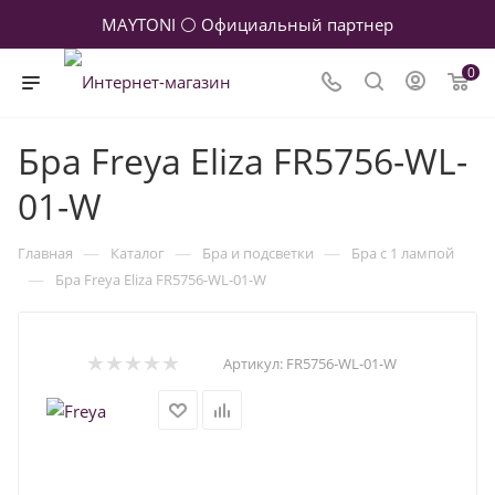
MAYTONI ⚪ Официальный партнер
0
Бра Freya Eliza FR5756-WL-
01-W
—
—
—
Главная
Каталог
Бра и подсветки
Бра с 1 лампой
—
Бра Freya Eliza FR5756-WL-01-W
Артикул:
FR5756-WL-01-W