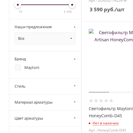
Арт.: DLA032-TRS24-W
3 590
руб.
/шт
70
5 590
Наши предложения
Все
Бренд
Maytoni
Стиль
Материал арматуры
Светофильтр Maytoni 
HoneyComb-D45
Цвет арматуры
Нет в наличии
Арт.: HoneyComb-D45