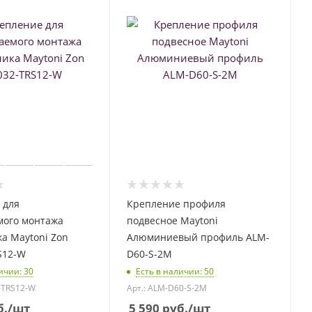
 для
Крепление профиля
мого монтажа
подвесное Maytoni
а Maytoni Zon
Алюминиевый профиль ALM-
S12-W
D60-S-2M
личии
: 30
Есть в наличии
: 50
-TRS12-W
Арт.: ALM-D60-S-2M
б.
/шт
5 590
руб.
/шт