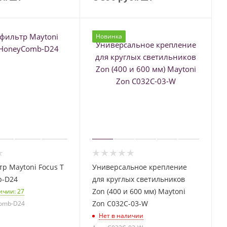
Новинка
р Maytoni Focus T
Универсальное крепление
b-D24
для круглых светильников
Zon (400 и 600 мм) Maytoni
личии
: 27
Zon C032C-03-W
Comb-D24
Нет в наличии