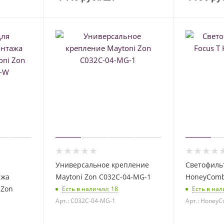
Универсальное крепление
Светофильт
ажа
Maytoni Zon C032C-04-MG-1
HoneyCom
 Zon
Есть в наличии
: 18
Есть в на
Арт.: C032C-04-MG-1
Арт.: Honey