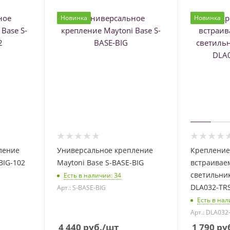
Новинка
Новинка
ление
Универсальное крепление
Крепление
BIG-102
Maytoni Base S-BASE-BIG
встраивае
светильник
Есть в наличии
: 34
DLA032-TR
Арт.: S-BASE-BIG
Есть в на
Арт.: DLA032
4 440
руб.
/шт
1 790
ру