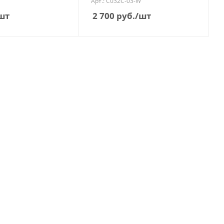
Арт.: C032C-03-W
шт
2 700
руб.
/шт