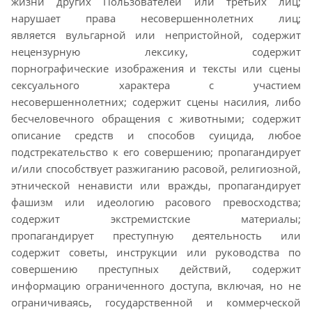
жизни
других Пользователей или третьих лиц;
нарушает права несовершеннолетних лиц;
является
вульгарной или непристойной, содержит
нецензурную лексику, содержит
порнографические
изображения и тексты или сцены
сексуального характера с участием
несовершеннолетних; содержит
сцены насилия, либо
бесчеловечного обращения с животными; содержит
описание средств и
способов суицида, любое
подстрекательство к его совершению; пропагандирует
и/или способствует
разжиганию расовой, религиозной,
этнической ненависти или вражды, пропагандирует
фашизм или
идеологию расового превосходства;
содержит экстремистские материалы;
пропагандирует
преступную деятельность или
содержит советы, инструкции или руководства по
совершению
преступных действий, содержит
информацию ограниченного доступа, включая, но не
ограничиваясь,
государственной и коммерческой