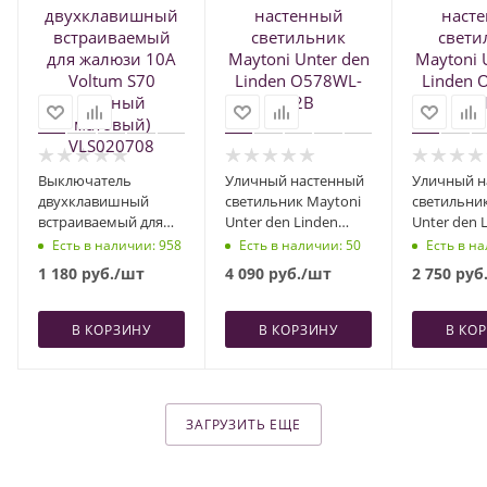
Выключатель
Уличный настенный
Уличный н
двухклавишный
светильник Maytoni
светильни
встраиваемый для
Unter den Linden
Unter den 
жалюзи 10А Voltum
O578WL-02B
O578WL-01
Есть в наличии
: 958
Есть в наличии
: 50
Есть в н
S70 (черный
1 180
руб.
/шт
4 090
руб.
/шт
2 750
руб
матовый) VLS020708
В КОРЗИНУ
В КОРЗИНУ
В КО
ЗАГРУЗИТЬ ЕЩЕ