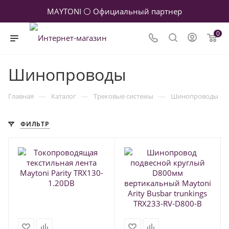
MAYTONI ⚪ Официальный партнер
0
Шинопроводы
—
—
—
Главная
Каталог
Трековые системы
Шинопроводы
ФИЛЬТР