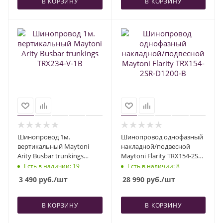
В КОРЗИНУ
В КОРЗИНУ
Шинопровод 1м.
Шинопровод однофазный
вертикальный Maytoni
накладной/подвесной
Arity Busbar trunkings
Maytoni Flarity TRX154-2SR-
TRX234-V-1B
D1200-B
Есть в наличии
: 19
Есть в наличии
: 8
3 490
руб.
/шт
28 990
руб.
/шт
В КОРЗИНУ
В КОРЗИНУ