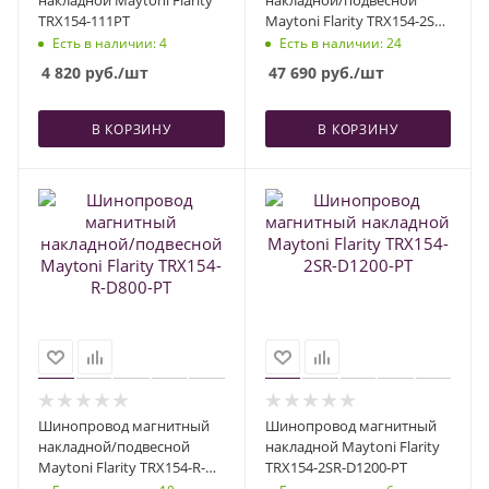
TRX154-111PT
Maytoni Flarity TRX154-2SR-
D1800-BS
Есть в наличии
: 4
Есть в наличии
: 24
4 820
руб.
/шт
47 690
руб.
/шт
В КОРЗИНУ
В КОРЗИНУ
Шинопровод магнитный
Шинопровод магнитный
накладной/подвесной
накладной Maytoni Flarity
Maytoni Flarity TRX154-R-
TRX154-2SR-D1200-PT
D800-PT