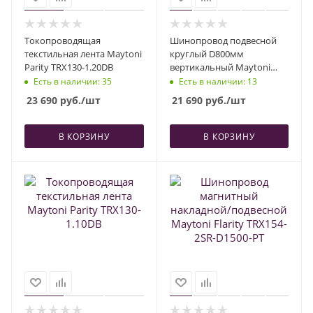
Токопроводящая
Шинопровод подвесной
текстильная лента Maytoni
круглый D800мм
Parity TRX130-1.20DB
вертикальный Maytoni
Arity Busbar trunkings
Есть в наличии
: 35
Есть в наличии
: 13
TRX233-RV-D800-B
23 690
руб.
/шт
21 690
руб.
/шт
В КОРЗИНУ
В КОРЗИНУ