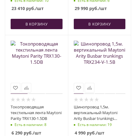
Есть в наличии
: 10
Есть в наличии
: 6
23 410
руб.
/шт
29 990
руб.
/шт
В КОРЗИНУ
В КОРЗИНУ
Токопроводящая
Шинопровод 1,5м.
текстильная лента Maytoni
вертикальный Maytoni
Parity TRX130-1.5DB
Arity Busbar trunkings
TRX234-V-1.5B
Есть в наличии
: 8
Есть в наличии
: 19
6 290
руб.
/шт
4 990
руб.
/шт