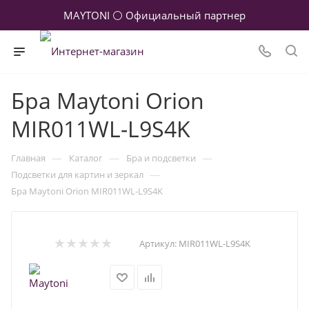
MAYTONI ⚪ Официальный партнер
Бра Maytoni Orion
MIR011WL-L9S4K
—
—
—
Главная
Каталог
Бра и подсветки
—
Подсветки для картин и зеркал
Бра Maytoni Orion MIR011WL-L9S4K
Артикул:
MIR011WL-L9S4K