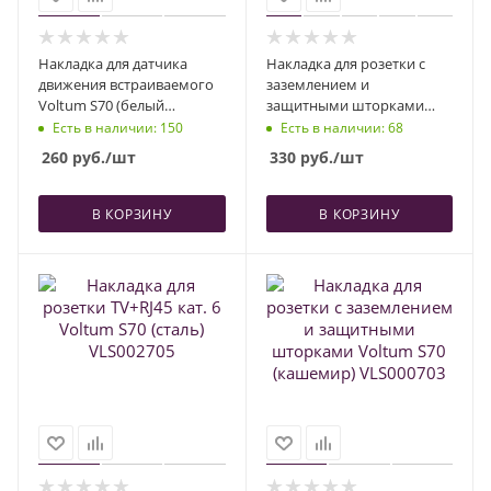
Накладка для датчика
Накладка для розетки с
движения встраиваемого
заземлением и
Voltum S70 (белый
защитными шторками
глянцевый) VLS002201
Voltum S70 (хлопок)
Есть в наличии
: 150
Есть в наличии
: 68
VLS000713
260
руб.
/шт
330
руб.
/шт
В КОРЗИНУ
В КОРЗИНУ