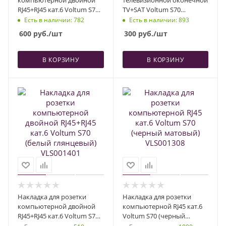
RJ45+RJ45 кат.6 Voltum S70
TV+SAT Voltum S70
(капучино) VLS001414
(черный матовый)
Есть в наличии
: 782
Есть в наличии
: 893
VLS001608
600
руб.
/шт
300
руб.
/шт
В КОРЗИНУ
В КОРЗИНУ
Накладка для розетки
Накладка для розетки
компьютерной двойной
компьютерной RJ45 кат.6
RJ45+RJ45 кат.6 Voltum S70
Voltum S70 (черный
(белый глянцевый)
матовый) VLS001308