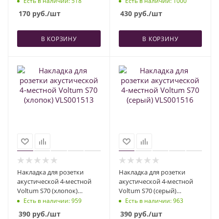
Есть в наличии
: 518
Есть в наличии
: 1000
VLS001401
170
руб.
/шт
430
руб.
/шт
В КОРЗИНУ
В КОРЗИНУ
Накладка для розетки
Накладка для розетки
акустической 4-местной
акустической 4-местной
Voltum S70 (хлопок)
Voltum S70 (серый)
VLS001513
VLS001516
Есть в наличии
: 959
Есть в наличии
: 963
390
руб.
/шт
390
руб.
/шт