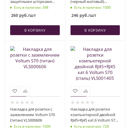
защитными шторками
(черный матовый)
Voltum S70 (сталь)
VLS000608
Есть в наличии
: 398
Есть в наличии
: 1000
VLS000705
260
руб.
/шт
246
руб.
/шт
В КОРЗИНУ
В КОРЗИНУ
Накладка для розетки с
Накладка для розетки
заземлением Voltum S70
компьютерной двойной
(титан) VLS000606
RJ45+RJ45 кат.6 Voltum S70
(сталь) VLS001405
Есть в наличии
: 1000
Есть в наличии
: 728