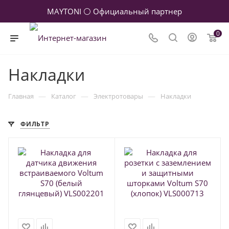
MAYTONI ⚪ Официальный партнер
0
Накладки
—
—
—
Главная
Каталог
Электротовары
Накладки
ФИЛЬТР