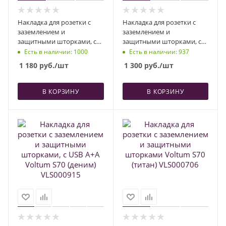
Накладка для розетки с
Накладка для розетки с
заземлением и
заземлением и
защитными шторками, с
защитными шторками, с
USB A+C Voltum S70 (шелк)
USB A+A Voltum S70
Есть в наличии
: 1000
Есть в наличии
: 937
VLS001004
(черный матовый)
1 180
руб.
/шт
1 300
руб.
/шт
VLS000908
В КОРЗИНУ
В КОРЗИНУ