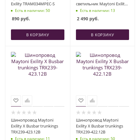
Exility TRAM034MPEC-S
светильник Maytoni Exility
Points TR031-2-6W3K-B
Есть в наличии
: 50
Есть в наличии
: 13
890
руб.
2 490
руб.
В КОРЗИНУ
В КОРЗИНУ
Шинопровод Maytoni
Шинопровод Maytoni
Exility X Busbar trunkings
Exility X Busbar trunkings
TRX239-423.12B
TRX239-422.12B
Есть в наличии
: 11
Есть в наличии
: 50