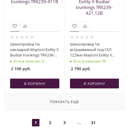
Шинопровод 1м.
Шинопровод 1м.
накладной Maytoni Exility X
встраиваемый под ГКЛ
Busbar trunkings TRX239-
12,5мм Maytoni Exility X
411B
Busbar trunkings TRX239-
Есть в наличии
: 6
Есть в наличии
: 50
421.12B
2 190
руб.
2 790
руб.
В КОРЗИНУ
В КОРЗИНУ
ПОКАЗАТЬ ЕЩЕ
1
2
3
31