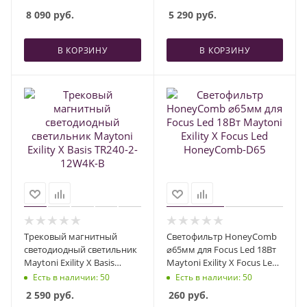
8 090
руб.
5 290
руб.
В КОРЗИНУ
В КОРЗИНУ
Трековый магнитный
Светофильтр HoneyComb
светодиодный светильник
⌀65мм для Focus Led 18Вт
Maytoni Exility X Basis
Maytoni Exility X Focus Led
TR240-2-12W4K-B
HoneyComb-D65
Есть в наличии
: 50
Есть в наличии
: 50
2 590
руб.
260
руб.