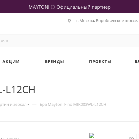
MAYTONI ⚪ Официальный партнер
г. Москва, Воробьевское шоссе, 
АКЦИИ
БРЕНДЫ
ПРОЕКТЫ
Б
L-L12CH
—
ртин и зеркал
Бра Maytoni Fino MIR003WL-L12CH