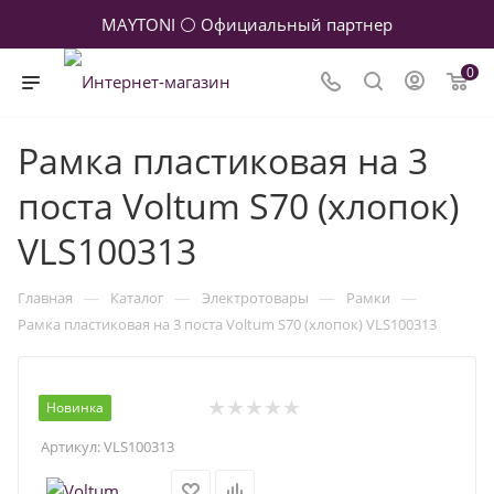
MAYTONI ⚪ Официальный партнер
0
Рамка пластиковая на 3
поста Voltum S70 (хлопок)
VLS100313
—
—
—
—
Главная
Каталог
Электротовары
Рамки
Рамка пластиковая на 3 поста Voltum S70 (хлопок) VLS100313
Новинка
Артикул:
VLS100313