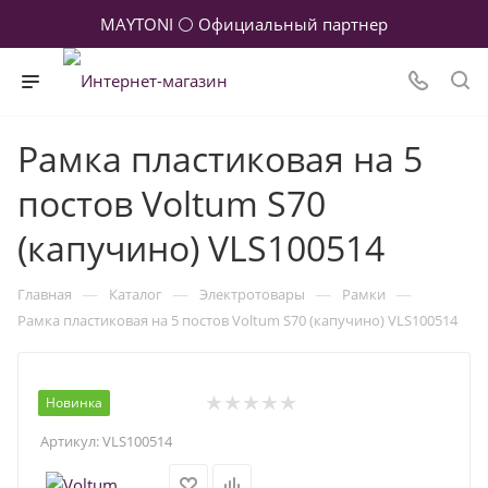
MAYTONI ⚪ Официальный партнер
Рамка пластиковая на 5
постов Voltum S70
(капучино) VLS100514
—
—
—
—
Главная
Каталог
Электротовары
Рамки
Рамка пластиковая на 5 постов Voltum S70 (капучино) VLS100514
Новинка
Артикул:
VLS100514