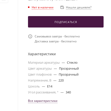
Нет в наличии
Нашли дешевле?
ПОДПИСАТЬСЯ
Самовывоз завтра - бесплатно
Доставка завтра - бесплатно
Характеристики
Материал арматуры
—
Стекло
Цвет арматуры
—
Прозрачный
Цвет плафонов
—
Прозрачный
Напряжение, В
—
220
Цоколь
—
E14
Угол рассеивания, °
—
340
Все характеристики