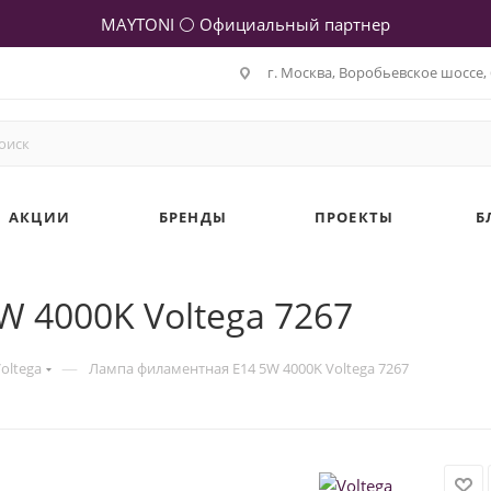
MAYTONI ⚪ Официальный партнер
г. Москва, Воробьевское шоссе, 
АКЦИИ
БРЕНДЫ
ПРОЕКТЫ
Б
 4000K Voltega 7267
—
oltega
Лампа филаментная E14 5W 4000K Voltega 7267