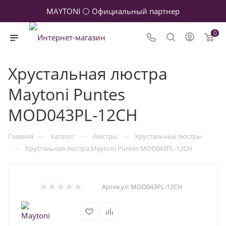
MAYTONI ⚪ Официальный партнер
0
Хрустальная люстра
Maytoni Puntes
MOD043PL-12CH
—
—
—
Главная
Каталог
Люстры
Хрустальные люстры
—
Хрустальная люстра Maytoni Puntes MOD043PL-12CH
Артикул:
MOD043PL-12CH