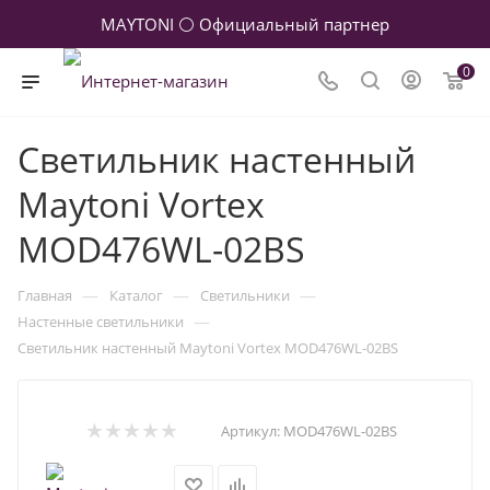
MAYTONI ⚪ Официальный партнер
0
Светильник настенный
Maytoni Vortex
MOD476WL-02BS
—
—
—
Главная
Каталог
Светильники
—
Настенные светильники
Светильник настенный Maytoni Vortex MOD476WL-02BS
Артикул:
MOD476WL-02BS