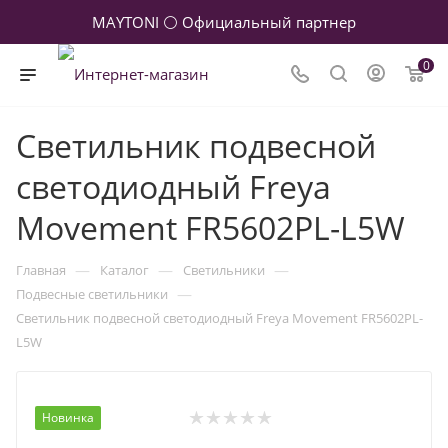
MAYTONI ⚪ Официальный партнер
0
Светильник подвесной
светодиодный Freya
Movement FR5602PL-L5W
—
—
—
Главная
Каталог
Светильники
—
Подвесные светильники
Светильник подвесной светодиодный Freya Movement FR5602PL-
L5W
Новинка