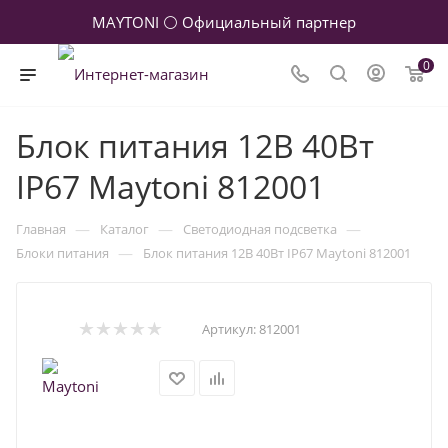
MAYTONI ⚪ Официальный партнер
0
Блок питания 12В 40Вт
IP67 Maytoni 812001
—
—
—
Главная
Каталог
Светодиодная подсветка
—
Блоки питания
Блок питания 12В 40Вт IP67 Maytoni 812001
Артикул:
812001