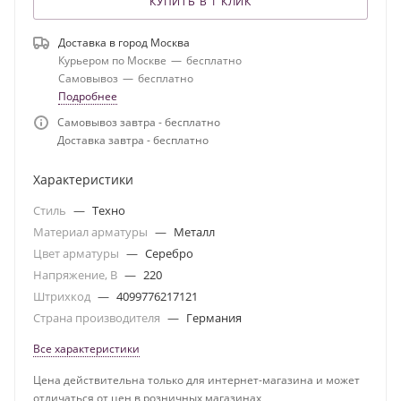
КУПИТЬ В 1 КЛИК
Доставка в город
Москва
Курьером по Москве
—
бесплатно
Самовывоз
—
бесплатно
Подробнее
Самовывоз завтра - бесплатно
Доставка завтра - бесплатно
Характеристики
Стиль
—
Техно
Материал арматуры
—
Металл
Цвет арматуры
—
Серебро
Напряжение, В
—
220
Штрихкод
—
4099776217121
Страна производителя
—
Германия
Все характеристики
Цена действительна только для интернет-магазина и может
отличаться от цен в розничных магазинах