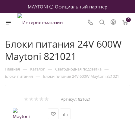
MAYTONI ⚪ Официальный партнер
0
Блоки питания 24V 600W
Maytoni 821021
—
—
—
Главная
Каталог
Светодиодная подсветка
—
Блоки питания
Блоки питания 24V 600W Maytoni 821021
Артикул:
821021