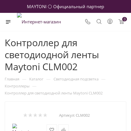
MAYTONI ⚪ Официальный партнер
0
Контроллер для
светодиодной ленты
Maytoni CLM002
—
—
—
Главная
Каталог
Светодиодная подсветка
—
Контроллеры
Контроллер для светодиодной ленты Maytoni CLM002
Артикул:
CLM002