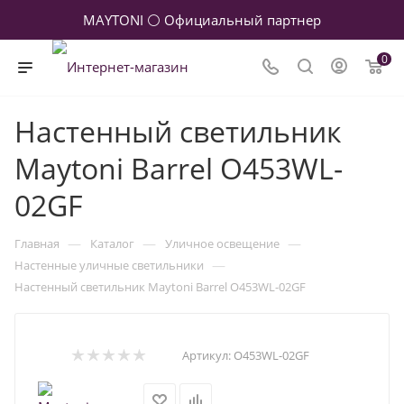
MAYTONI ⚪ Официальный партнер
0
Настенный светильник
Maytoni Barrel O453WL-
02GF
—
—
—
Главная
Каталог
Уличное освещение
—
Настенные уличные светильники
Настенный светильник Maytoni Barrel O453WL-02GF
Артикул:
O453WL-02GF