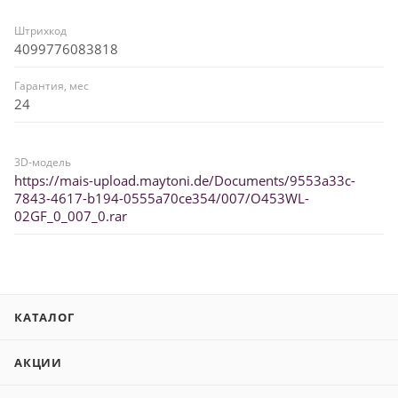
Штрихкод
4099776083818
Гарантия, мес
24
3D-модель
https://mais-upload.maytoni.de/Documents/9553a33c-
7843-4617-b194-0555a70ce354/007/O453WL-
02GF_0_007_0.rar
КАТАЛОГ
АКЦИИ