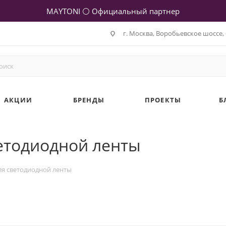
MAYTONI ⚪ Официальный партнер
г. Москва, Воробьевское шоссе, 
АКЦИИ
БРЕНДЫ
ПРОЕКТЫ
Б
етодиодной ленты
я светодиодной ленты